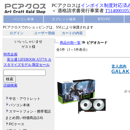
PCアクロスは
インボイス制度対応済
＜ 適格請求書発行事業者
T514000105
パソコン本体
タブレット端末
BTO PC
PCアクロスでのショッピングは、SSLにより保護されます
ログイン
ユーザー登録
カートの内容
いらっしゃいませ
商品分類一覧
ビデオカード
ゲスト様
全1件（1～1件表示）
特売企画
富士通 LIFEBOOK A577/S カ
スタマイズモデル 限定セール
玄人志向
GALAKU
詳細検索
ポ
中古・アウトレット
パソコン本体
スマートフォン・携帯電話
まとめ買い特価商品(14)
PCケース