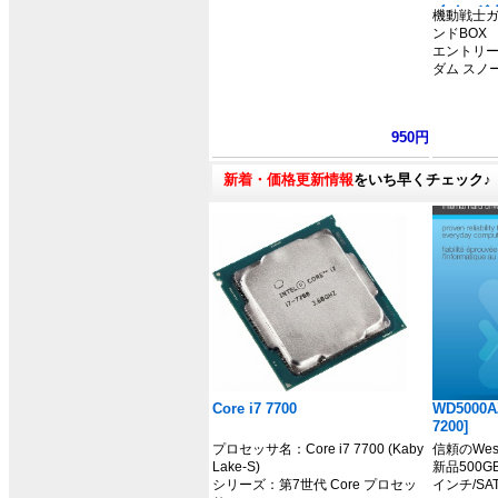
イメージ
機動戦士ガ
ダム」
ンドBOX
エントリーグ
ダム スノ
950円
新着・価格更新情報
をいち早くチェック♪
Core i7 7700
WD5000A
7200]
プロセッサ名：Core i7 7700 (Kaby
信頼のWeste
Lake-S)
新品500G
シリーズ：第7世代 Core プロセッ
インチ/SAT