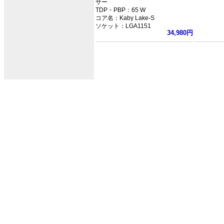
サー
TDP・PBP：65 W
コア名：Kaby Lake-S
ソケット：LGA1151
34,980円
クロック：3.6GHz
L3キャッシュ：8MB