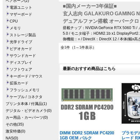
ベアボーン(2)
■国内メーカー3年保証■
電源ユニット
玄人志向 GALAKURO GAMING NVID
マザーボード
デュアルファン搭載 オーバークロ
CPU
搭載チップ：NVIDIA GeForce RTX 5060 T
メモリ
5.0 / モニタ端子：HDMI2.1b x1 Display
ストレージ製品
御機能：○ / DirectX：DirectX 12 / 本体(幅x高
光学ドライブ
全1件（1～1件表示）
ビデオカード
サウンドカード
ディスプレイ
最新のおすすめ商品はこちら
ソフトウェア
キーボード / マウス
拡張カード
フラッシュメモリ
ケーブル / コネクタ
プリンタ本体 / 付属品(1)
デジタル・ビデオカメラ(0)
カー用品・カーパーツ(0)
その他(35)
激安特価(0)
DIMM DDR2 SDRAM PC4200
プラモデル
1GB OEM バルク
レード RX
NAS(0)