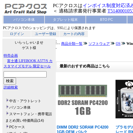
PCアクロスは
インボイス制度対応済
＜ 適格請求書発行事業者
T514000105
パソコン本体
タブレット端末
BTO PC
PCアクロスでのショッピングは、SSLにより保護されます
ログイン
ユーザー登録
カートの内容
いらっしゃいませ
商品分類一覧
ソフトウェア
OS
Win
ゲスト様
特売企画
富士通 LIFEBOOK A577/S カ
スタマイズモデル 限定セール
最新のおすすめ商品はこちら
詳細検索
中古・アウトレット
パソコン本体
スマートフォン・携帯電話
まとめ買い特価商品(14)
PCケース
DIMM DDR2 SDRAM PC4200
プラモデル
1GB OEM バルク
レード RX