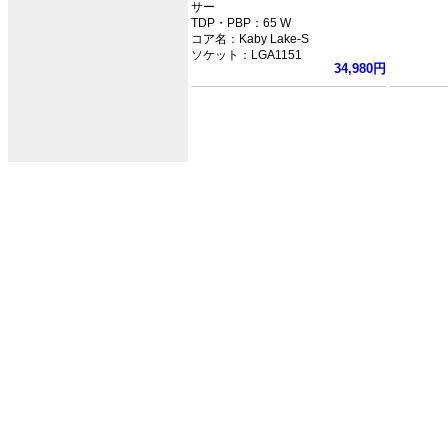
サー
TDP・PBP：65 W
コア名：Kaby Lake-S
ソケット：LGA1151
34,980円
クロック：3.6GHz
L3キャッシュ：8MB