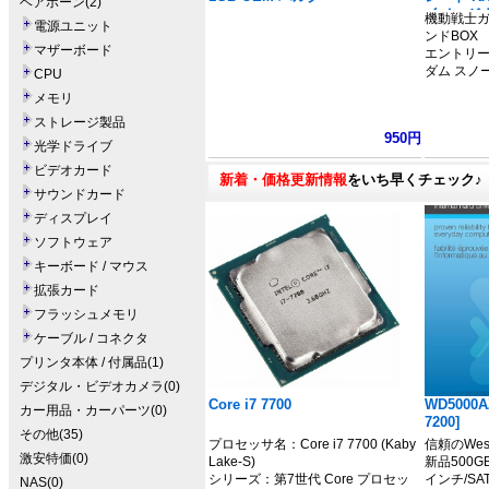
ベアボーン(2)
イメージ
機動戦士ガ
電源ユニット
ダム」
ンドBOX
マザーボード
エントリーグ
ダム スノ
CPU
メモリ
ストレージ製品
950円
光学ドライブ
ビデオカード
新着・価格更新情報
をいち早くチェック♪
サウンドカード
ディスプレイ
ソフトウェア
キーボード / マウス
拡張カード
フラッシュメモリ
ケーブル / コネクタ
プリンタ本体 / 付属品(1)
デジタル・ビデオカメラ(0)
Core i7 7700
WD5000A
カー用品・カーパーツ(0)
7200]
その他(35)
プロセッサ名：Core i7 7700 (Kaby
信頼のWeste
激安特価(0)
Lake-S)
新品500G
シリーズ：第7世代 Core プロセッ
インチ/SAT
NAS(0)