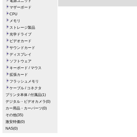
電源ユニット
マザーボード
CPU
メモリ
ストレージ製品
光学ドライブ
ビデオカード
サウンドカード
ディスプレイ
ソフトウェア
キーボード / マウス
拡張カード
フラッシュメモリ
ケーブル / コネクタ
プリンタ本体 / 付属品(1)
デジタル・ビデオカメラ(0)
カー用品・カーパーツ(0)
その他(35)
激安特価(0)
NAS(0)