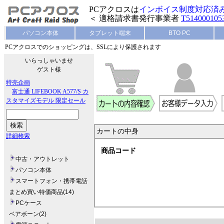
PCアクロスは
インボイス制度対応済
＜ 適格請求書発行事業者
T514000105
パソコン本体
タブレット端末
BTO PC
PCアクロスでのショッピングは、SSLにより保護されます
いらっしゃいませ
ゲスト様
特売企画
富士通 LIFEBOOK A577/S カ
スタマイズモデル 限定セール
カートの中身
詳細検索
商品コード
中古・アウトレット
パソコン本体
スマートフォン・携帯電話
まとめ買い特価商品(14)
PCケース
ベアボーン(2)