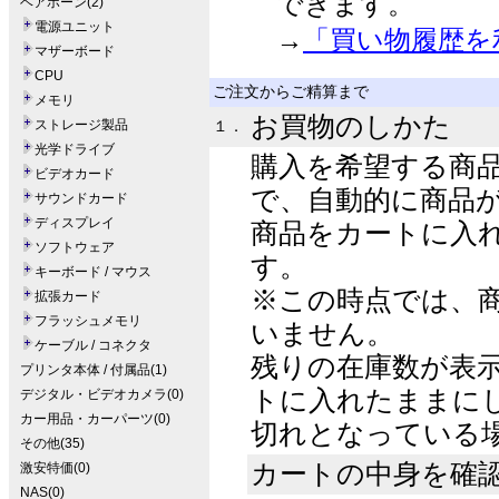
できます。
ベアボーン(2)
電源ユニット
→
「買い物履歴を
マザーボード
CPU
ご注文からご精算まで
メモリ
お買物のしかた
ストレージ製品
１．
光学ドライブ
購入を希望する商
ビデオカード
で、自動的に商品
サウンドカード
ディスプレイ
商品をカートに入
ソフトウェア
す。
キーボード / マウス
※この時点では、
拡張カード
フラッシュメモリ
いません。
ケーブル / コネクタ
残りの在庫数が表
プリンタ本体 / 付属品(1)
トに入れたままに
デジタル・ビデオカメラ(0)
カー用品・カーパーツ(0)
切れとなっている
その他(35)
カートの中身を確
激安特価(0)
NAS(0)