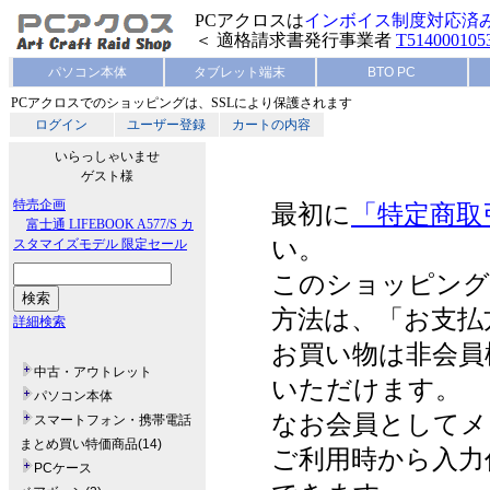
PCアクロスは
インボイス制度対応済
＜ 適格請求書発行事業者
T514000105
パソコン本体
タブレット端末
BTO PC
PCアクロスでのショッピングは、SSLにより保護されます
ログイン
ユーザー登録
カートの内容
いらっしゃいませ
ゲスト様
特売企画
最初に
「特定商取
富士通 LIFEBOOK A577/S カ
い。
スタマイズモデル 限定セール
このショッピング
方法は、「お支払
詳細検索
お買い物は非会員
中古・アウトレット
いただけます。
パソコン本体
なお会員としてメ
スマートフォン・携帯電話
まとめ買い特価商品(14)
ご利用時から入力
PCケース