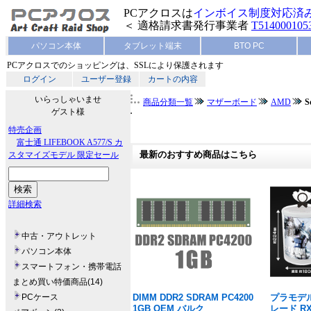
PCアクロスは
インボイス制度対応済
＜ 適格請求書発行事業者
T514000105
パソコン本体
タブレット端末
BTO PC
PCアクロスでのショッピングは、SSLにより保護されます
ログイン
ユーザー登録
カートの内容
いらっしゃいませ
商品分類一覧
マザーボード
AMD
S
ゲスト様
特売企画
富士通 LIFEBOOK A577/S カ
スタマイズモデル 限定セール
最新のおすすめ商品はこちら
詳細検索
中古・アウトレット
パソコン本体
スマートフォン・携帯電話
まとめ買い特価商品(14)
PCケース
DIMM DDR2 SDRAM PC4200
プラモデル
1GB OEM バルク
レード RX