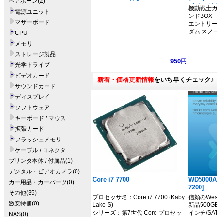
ベアボーン(2)
イメージ
機動戦士ガ
電源ユニット
ダム」
ンドBOX
マザーボード
エントリーグ
ダム スノ
CPU
メモリ
ストレージ製品
950円
光学ドライブ
ビデオカード
新着・価格更新情報
をいち早くチェック♪
サウンドカード
ディスプレイ
ソフトウェア
キーボード / マウス
拡張カード
フラッシュメモリ
ケーブル / コネクタ
プリンタ本体 / 付属品(1)
デジタル・ビデオカメラ(0)
Core i7 7700
WD5000A
カー用品・カーパーツ(0)
7200]
その他(35)
プロセッサ名：Core i7 7700 (Kaby
信頼のWeste
激安特価(0)
Lake-S)
新品500G
シリーズ：第7世代 Core プロセッ
インチ/SAT
NAS(0)