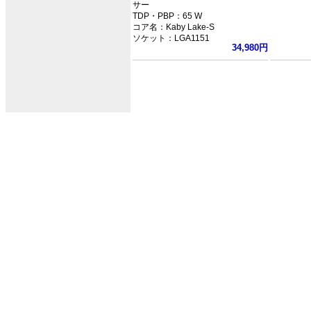
サー
TDP・PBP：65 W
コア名：Kaby Lake-S
ソケット：LGA1151
34,980円
クロック：3.6GHz
L3キャッシュ：8MB