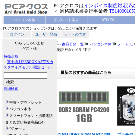
PCアクロスは
インボイス制度対応済
＜ 適格請求書発行事業者
T514000105
パソコン本体
タブレット端末
BTO PC
PCアクロスでのショッピングは、SSLにより保護されます
ログイン
ユーザー登録
カートの内容
いらっしゃいませ
商品分類一覧
パソコン本体
ノートPC
ゲスト様
認証 Webカメラ /中古
特売企画
富士通 LIFEBOOK A577/S カ
スタマイズモデル 限定セール
最新のおすすめ商品はこちら
詳細検索
中古・アウトレット
パソコン本体
スマートフォン・携帯電話
まとめ買い特価商品(14)
PCケース
DIMM DDR2 SDRAM PC4200
プラモデル