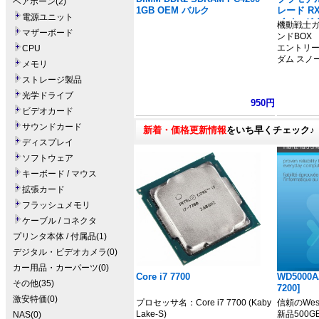
ベアボーン(2)
1GB OEM バルク
レード RX
電源ユニット
イメージ
機動戦士ガ
マザーボード
ダム」
ンドBOX
エントリーグ
CPU
ダム スノ
メモリ
ストレージ製品
光学ドライブ
950円
ビデオカード
サウンドカード
新着・価格更新情報
をいち早くチェック♪
ディスプレイ
ソフトウェア
キーボード / マウス
拡張カード
フラッシュメモリ
ケーブル / コネクタ
プリンタ本体 / 付属品(1)
デジタル・ビデオカメラ(0)
カー用品・カーパーツ(0)
Core i7 7700
WD5000A
その他(35)
7200]
激安特価(0)
プロセッサ名：Core i7 7700 (Kaby
信頼のWeste
Lake-S)
新品500G
NAS(0)