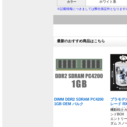
ホワイト系
カラー
※記載情報につきましては弊社保証外となります
最新のおすすめ商品はこちら
DIMM DDR2 SDRAM PC4200
プラモデル
1GB OEM バルク
レード RX
イメージ
機動戦士ガ
ダム」
ンドBOX
エントリーグ
ダム スノ