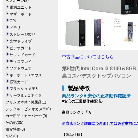
ベアボーン(2)
電源ユニット
マザーボード
CPU
メモリ
ストレージ製品
光学ドライブ
ビデオカード
サウンドカード
中古商品についてはこちら
ディスプレイ
第8世代 Intel Core i3-8100＆
ソフトウェア
キーボード / マウス
高コスパデスクトップパソコン
拡張カード
製品特徴
フラッシュメモリ
ケーブル / コネクタ
商品ランクA 安心の正常動作確認済
■安心の正常動作確認済♪
プリンタ本体 / 付属品(1)
デジタル・ビデオカメラ(0)
商品ランク：「Ａ」
カー用品・カーパーツ(0)
その他(35)
※当店ランク詳細につきましては必ず事前に
激安特価(0)
【製品仕様】
NAS(0)