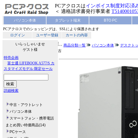
PCアクロスは
インボイス制度対応済
＜ 適格請求書発行事業者
T514000105
パソコン本体
タブレット端末
BTO PC
PCアクロスでのショッピングは、SSLにより保護されます
ログイン
ユーザー登録
カートの内容
いらっしゃいませ
商品分類一覧
パソコン本体
デスクトッ
ゲスト様
古
特売企画
富士通 LIFEBOOK A577/S カ
スタマイズモデル 限定セール
詳細検索
中古・アウトレット
パソコン本体
スマートフォン・携帯電話
まとめ買い特価商品(14)
PCケース