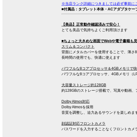
※当店ランク詳細につきましては必ず事前に
■付属品：タブレット本体・ACアダプタケー
【美品】正常動作確認済みで安心！
とても美品で気持ちよくご利用頂けます
■ちょっと大きめな画面でWebや電子書籍も
スリム＆コンパクト
背面にメタルカバーを使用することで、薄さ8m
長時間の使用でも、快適に使えます
パワフルな8コアプロセッサ＆4GBメモリで
パワフルな8コアプロセッサ、4GBメモリ（L
大容量ストレージ約128GB
約128GBのストレージ搭載で、写真や動画
Dolby Atmos対応
Dolby Atmosを採用
音質を調整し、迫力あるサウンドを楽しめま
顔認証対応フロントカメラ
パスワードを入力することなくフロントカメ