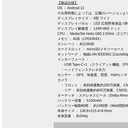
【製品仕様】
OS ： Android 12
※出荷時期によっては、記載のバージョンよ
ディスプレイサイズ ： 9型 ワイド
ディスプレイパネル ： LED 広視野角液晶 / 
ディスプレイ解像度 ： 1340×800 ドット
CPU ： MediaTek Helio G80 2.0GHz
メモリ ： 4GB（LPDDR4X）
ストレージ ： 約128GB
カードスロット ： microSDメモリーカード
ネットワーク ： 無線LAN IEEE802.11ac/a/b/g/n
インターフェース ：
・USB Type-C×1 （クライアント機能、
・ヘッドフォンステレオ出力
センサー ： GPS、加速度、照度、Hallセンサ
カメラ ：
・フロント ： 有効画素数約200万画素、C
・リア ： 有効画素数約800万画素、CMO
オーディオ ：ステレオスピーカ（Dolby At
バッテリー容量 ： 5100mAh
バッテリー駆動時間 ： 約10時間（Web閲覧
本体サイズ ： 136.8×215.4×8.0mm
本体質量 ： 約344g