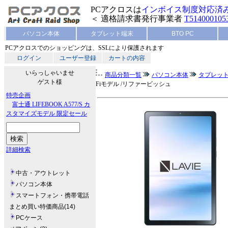
PCアクロスは
インボイス制度対応済
＜ 適格請求書発行事業者
T514000105
パソコン本体
タブレット端末
BTO PC
PCアクロスでのショッピングは、SSLにより保護されます
ログイン
ユーザー登録
カートの内容
いらっしゃいませ
商品分類一覧
パソコン本体
タブレット
ゲスト様
Fiモデル /リファービッシュ
特売企画
富士通 LIFEBOOK A577/S カ
スタマイズモデル 限定セール
詳細検索
中古・アウトレット
パソコン本体
スマートフォン・携帯電話
まとめ買い特価商品(14)
PCケース