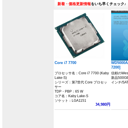
新着・価格更新情報
をいち早くチェック♪
Core i7 7700
WD5000A
7200]
プロセッサ名：Core i7 7700 (Kaby
信頼のWeste
Lake-S)
新品500G
シリーズ：第7世代 Core プロセッ
インチ/SAT
サー
TDP・PBP：65 W
コア名：Kaby Lake-S
ソケット：LGA1151
34,980円
クロック：3.6GHz
L3キャッシュ：8MB