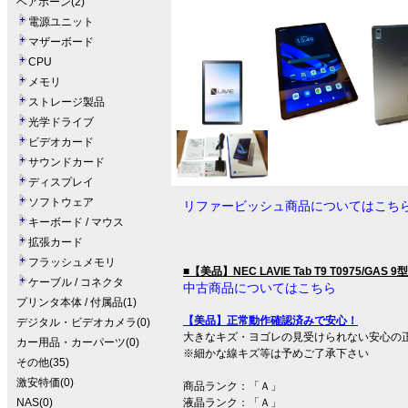
ベアボーン(2)
電源ユニット
マザーボード
CPU
メモリ
ストレージ製品
光学ドライブ
ビデオカード
サウンドカード
ディスプレイ
ソフトウェア
リファービッシュ商品についてはこち
キーボード / マウス
拡張カード
フラッシュメモリ
■【美品】NEC LAVIE Tab T9 T0975/GA
ケーブル / コネクタ
中古商品についてはこちら
プリンタ本体 / 付属品(1)
【美品】正常動作確認済みで安心！
デジタル・ビデオカメラ(0)
大きなキズ・ヨゴレの見受けられない安心の
カー用品・カーパーツ(0)
※細かな線キズ等は予めご了承下さい
その他(35)
激安特価(0)
商品ランク：「Ａ」
NAS(0)
液晶ランク：「Ａ」